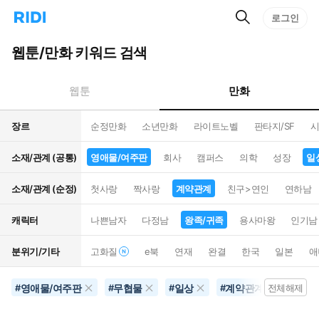
검
리
로그인
인
색
디
스
홈
턴
웹툰/만화 키워드 검색
으
트
로
검
이
색
만화
웹툰
동
장르
순정만화
소년만화
라이트노벨
판타지/SF
시
소재/관계 (공통)
영애물/여주판
회사
캠퍼스
의학
성장
일
소재/관계 (순정)
첫사랑
짝사랑
계약관계
친구>연인
연하남
캐릭터
나쁜남자
다정남
왕족/귀족
용사마왕
인기남
분위기/기타
고화질
e북
연재
완결
한국
일본
애
영애물/여주판
무협물
일상
계약관계
왕족
#
#
#
#
전체해제
#