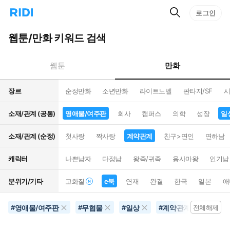
검
리
로그인
인
색
디
스
홈
턴
웹툰/만화 키워드 검색
으
트
로
검
이
색
만화
웹툰
동
장르
순정만화
소년만화
라이트노벨
판타지/SF
시
소재/관계 (공통)
영애물/여주판
회사
캠퍼스
의학
성장
일
소재/관계 (순정)
첫사랑
짝사랑
계약관계
친구>연인
연하남
캐릭터
나쁜남자
다정남
왕족/귀족
용사마왕
인기남
분위기/기타
고화질
e북
연재
완결
한국
일본
애
영애물/여주판
무협물
일상
계약관계
별점
#
#
#
#
전체해제
#