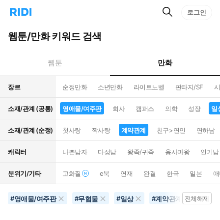
검
리
로그인
인
색
디
스
홈
턴
웹툰/만화 키워드 검색
으
트
로
검
이
색
만화
웹툰
동
장르
순정만화
소년만화
라이트노벨
판타지/SF
시
소재/관계 (공통)
영애물/여주판
회사
캠퍼스
의학
성장
일
소재/관계 (순정)
첫사랑
짝사랑
계약관계
친구>연인
연하남
캐릭터
나쁜남자
다정남
왕족/귀족
용사마왕
인기남
분위기/기타
고화질
e북
연재
완결
한국
일본
애
영애물/여주판
무협물
일상
계약관계
별점
#
#
#
#
전체해제
#