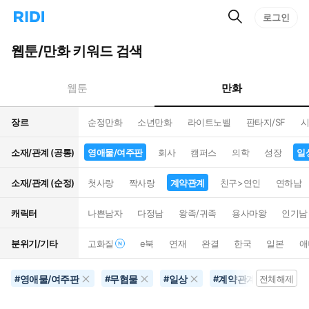
검
리
로그인
인
색
디
스
홈
턴
웹툰/만화 키워드 검색
으
트
로
검
이
색
만화
웹툰
동
장르
순정만화
소년만화
라이트노벨
판타지/SF
시
소재/관계 (공통)
영애물/여주판
회사
캠퍼스
의학
성장
일
소재/관계 (순정)
첫사랑
짝사랑
계약관계
친구>연인
연하남
캐릭터
나쁜남자
다정남
왕족/귀족
용사마왕
인기남
분위기/기타
고화질
e북
연재
완결
한국
일본
애
영애물/여주판
무협물
일상
계약관계
별점
#
#
#
#
전체해제
#