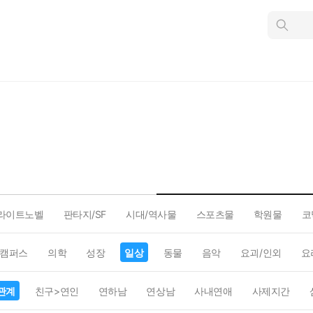
인
스
턴
트
검
색
라이트노벨
판타지/SF
시대/역사물
스포츠물
학원물
코
캠퍼스
의학
성장
일상
동물
음악
요괴/인외
요
관계
친구>연인
연하남
연상남
사내연애
사제지간