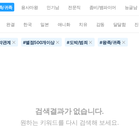
족/귀족
용사마왕
인기남
전문직
좀비/뱀파이어
능글남
완결
한국
일본
애니화
치유
감동
달달함
진
약관계
#
별점500개이상
#
도박/범죄
#
왕족/귀족
검색결과가 없습니다.
원하는 키워드를 다시 검색해 보세요.