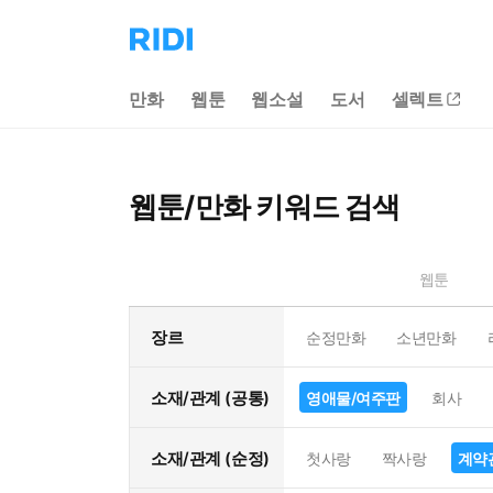
리
디
홈
만화
웹툰
웹소설
도서
셀렉트
으
로
이
동
웹툰/만화 키워드 검색
웹툰
장르
순정만화
소년만화
소재/관계 (공통)
영애물/여주판
회사
소재/관계 (순정)
첫사랑
짝사랑
계약