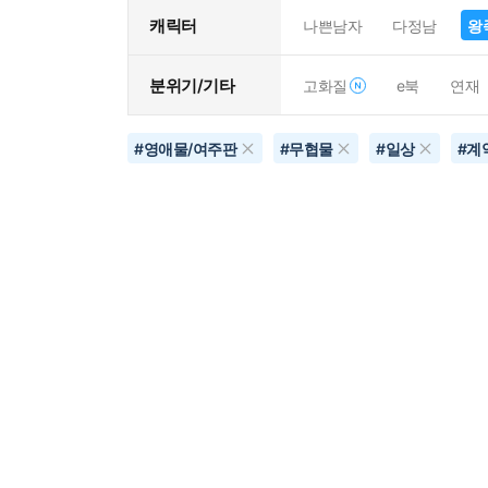
캐릭터
나쁜남자
다정남
왕
분위기/기타
고화질
e북
연재
#
영애물/여주판
#
무협물
#
일상
#
계