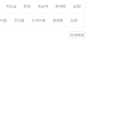
차도남
천재
초능력
츤데레
남장여자
여장남자
지함
잔인함
드라마화
영화화
단편
4컷만화
평점4
전체해제