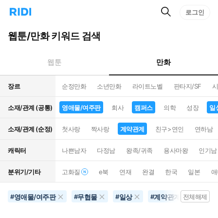
검
리
로그인
인
색
디
스
홈
턴
웹툰/만화 키워드 검색
으
트
로
검
이
색
만화
웹툰
동
장르
순정만화
소년만화
라이트노벨
판타지/SF
시
소재/관계 (공통)
영애물/여주판
회사
캠퍼스
의학
성장
일
소재/관계 (순정)
첫사랑
짝사랑
계약관계
친구>연인
연하남
캐릭터
나쁜남자
다정남
왕족/귀족
용사마왕
인기남
분위기/기타
고화질
e북
연재
완결
한국
일본
애
영애물/여주판
무협물
일상
계약관계
별점
#
#
#
#
전체해제
#