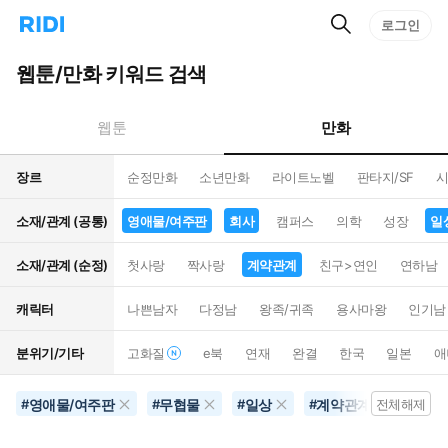
검
리
로그인
인
색
디
스
홈
턴
웹툰/만화 키워드 검색
으
트
로
검
이
색
만화
웹툰
동
장르
순정만화
소년만화
라이트노벨
판타지/SF
시
소재/관계 (공통)
영애물/여주판
회사
캠퍼스
의학
성장
일
소재/관계 (순정)
첫사랑
짝사랑
계약관계
친구>연인
연하남
캐릭터
나쁜남자
다정남
왕족/귀족
용사마왕
인기남
분위기/기타
고화질
e북
연재
완결
한국
일본
애
영애물/여주판
무협물
일상
계약관계
별점
#
#
#
#
전체해제
#