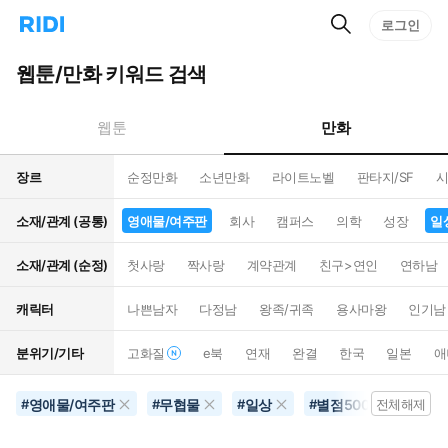
검
리
로그인
인
색
디
스
홈
턴
웹툰/만화 키워드 검색
으
트
로
검
이
색
만화
웹툰
동
장르
순정만화
소년만화
라이트노벨
판타지/SF
시
소재/관계 (공통)
영애물/여주판
회사
캠퍼스
의학
성장
일
소재/관계 (순정)
첫사랑
짝사랑
계약관계
친구>연인
연하남
캐릭터
나쁜남자
다정남
왕족/귀족
용사마왕
인기남
분위기/기타
고화질
e북
연재
완결
한국
일본
애
영애물/여주판
무협물
일상
별점500개이상
#
#
#
#
전체해제