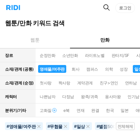
검
리
로그인
인
색
디
스
홈
턴
웹툰/만화 키워드 검색
으
트
로
검
이
색
만화
웹툰
동
장르
순정만화
소년만화
라이트노벨
판타지/SF
시
소재/관계 (공통)
영애물/여주판
회사
캠퍼스
의학
성장
일
소재/관계 (순정)
첫사랑
짝사랑
계약관계
친구>연인
연하남
캐릭터
나쁜남자
다정남
왕족/귀족
용사마왕
인기남
분위기/기타
고화질
e북
연재
완결
한국
일본
애
영애물/여주판
무협물
일상
별점500개이상
#
#
#
#
전체해제