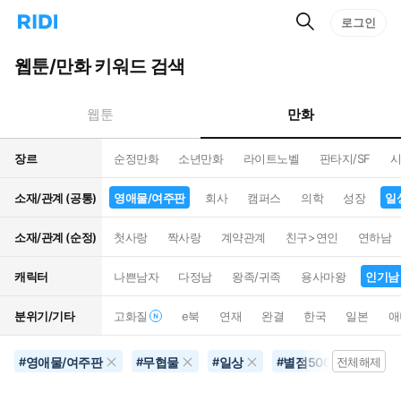
검
리
로그인
인
색
디
스
홈
턴
웹툰/만화 키워드 검색
으
트
로
검
이
색
만화
웹툰
동
장르
순정만화
소년만화
라이트노벨
판타지/SF
시
소재/관계 (공통)
영애물/여주판
회사
캠퍼스
의학
성장
일
소재/관계 (순정)
첫사랑
짝사랑
계약관계
친구>연인
연하남
캐릭터
나쁜남자
다정남
왕족/귀족
용사마왕
인기남
분위기/기타
고화질
e북
연재
완결
한국
일본
애
영애물/여주판
무협물
일상
별점500개이상
#
#
#
#
전체해제