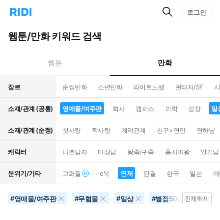
검
리
로그인
인
색
디
스
홈
턴
웹툰/만화 키워드 검색
으
트
로
검
이
색
만화
웹툰
동
장르
순정만화
소년만화
라이트노벨
판타지/SF
시
소재/관계 (공통)
영애물/여주판
회사
캠퍼스
의학
성장
일
소재/관계 (순정)
첫사랑
짝사랑
계약관계
친구>연인
연하남
캐릭터
나쁜남자
다정남
왕족/귀족
용사마왕
인기남
분위기/기타
고화질
e북
연재
완결
한국
일본
애
영애물/여주판
무협물
일상
별점500개이상
#
#
#
#
전체해제