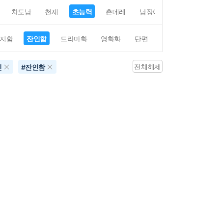
차도남
천재
초능력
츤데레
남장여자
여장남자
지함
잔인함
드라마화
영화화
단편
4컷만화
평점4
전체해제
신
#
잔인함