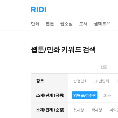
리
디
홈
만화
웹툰
웹소설
도서
셀렉트
으
로
이
동
웹툰/만화 키워드 검색
웹툰
장르
순정만화
소년만화
소재/관계 (공통)
영애물/여주판
회사
소재/관계 (순정)
첫사랑
짝사랑
계약