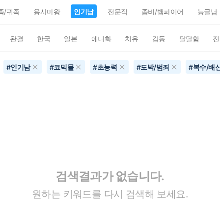
족/귀족
용사마왕
인기남
전문직
좀비/뱀파이어
능글남
완결
한국
일본
애니화
치유
감동
달달함
진
#
인기남
#
코믹물
#
초능력
#
도박/범죄
#
복수/배
검색결과가 없습니다.
원하는 키워드를 다시 검색해 보세요.