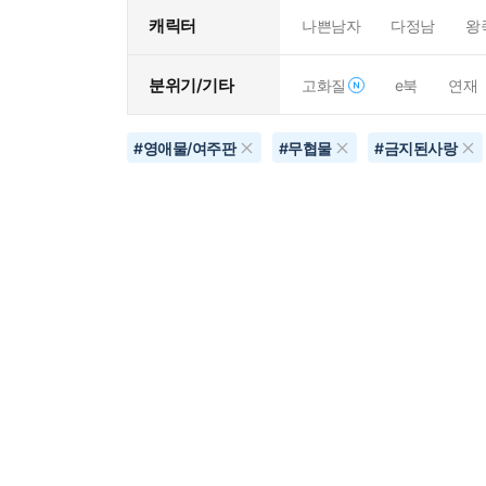
캐릭터
나쁜남자
다정남
왕
분위기/기타
고화질
e북
연재
#
영애물/여주판
#
무협물
#
금지된사랑