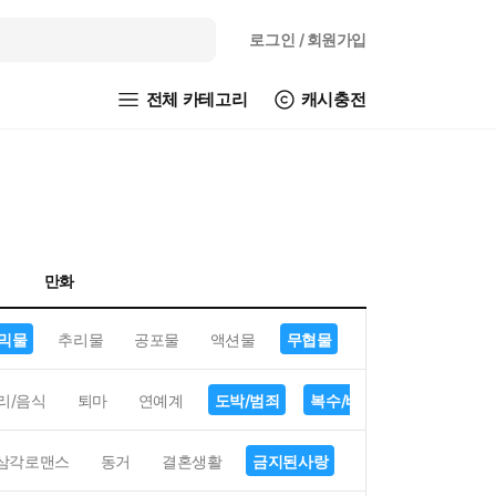
로그인
/ 회원가입
전체 카테고리
캐시충전
만화
믹물
추리물
공포물
액션물
무협물
GL/백합
리/음식
퇴마
연예계
도박/범죄
복수/배신
현대배경
삼각로맨스
동거
결혼생활
금지된사랑
하렘
역하렘