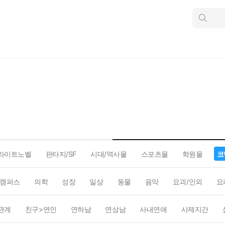
인
스
턴
트
검
색
라이트노벨
판타지/SF
시대/역사물
스포츠물
학원물
코
캠퍼스
의학
성장
일상
동물
음악
요괴/인외
요
관계
친구>연인
연하남
연상남
사내연애
사제지간