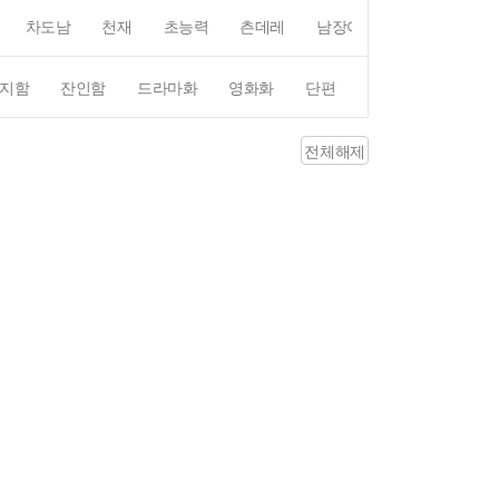
차도남
천재
초능력
츤데레
남장여자
여장남자
지함
잔인함
드라마화
영화화
단편
4컷만화
평점4
전체해제