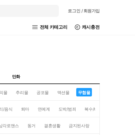
로그인
/ 회원가입
전체 카테고리
캐시충전
만화
믹물
추리물
공포물
액션물
무협물
GL/백합
리/음식
퇴마
연예계
도박/범죄
복수/배신
현대배경
삼각로맨스
동거
결혼생활
금지된사랑
하렘
역하렘