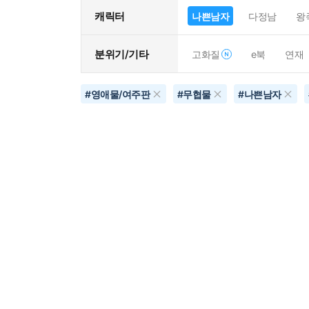
캐릭터
나쁜남자
다정남
왕
분위기/기타
고화질
e북
연재
#
영애물/여주판
#
무협물
#
나쁜남자