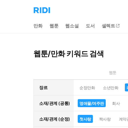
리
디
홈
만화
웹툰
웹소설
도서
셀렉트
으
로
이
동
웹툰/만화 키워드 검색
웹툰
장르
순정만화
소년만화
소재/관계 (공통)
영애물/여주판
회사
소재/관계 (순정)
첫사랑
짝사랑
계약