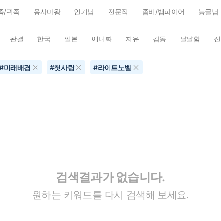
족/귀족
용사마왕
인기남
전문직
좀비/뱀파이어
능글남
완결
한국
일본
애니화
치유
감동
달달함
진
#
미래배경
#
첫사랑
#
라이트노벨
검색결과가 없습니다.
원하는 키워드를 다시 검색해 보세요.