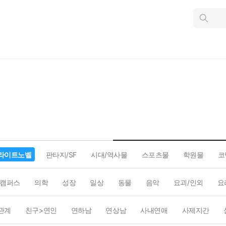
인
스
턴
트
검
색
라이트노벨
판타지/SF
시대/역사물
스포츠물
학원물
코
캠퍼스
의학
성장
일상
동물
음악
요괴/인외
요
관계
친구>연인
연하남
연상남
사내연애
사제지간