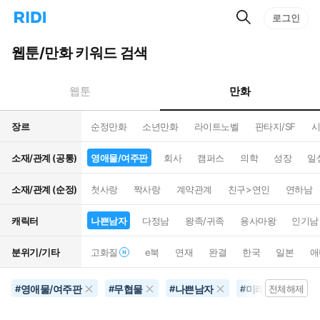
검
리
로그인
인
색
디
스
홈
턴
웹툰/만화 키워드 검색
으
트
로
검
이
색
만화
웹툰
동
장르
순정만화
소년만화
라이트노벨
판타지/SF
시
소재/관계 (공통)
영애물/여주판
회사
캠퍼스
의학
성장
일
소재/관계 (순정)
첫사랑
짝사랑
계약관계
친구>연인
연하남
캐릭터
나쁜남자
다정남
왕족/귀족
용사마왕
인기남
분위기/기타
고화질
e북
연재
완결
한국
일본
애
영애물/여주판
무협물
나쁜남자
미래배경
#
#
#
#
전체해제
#