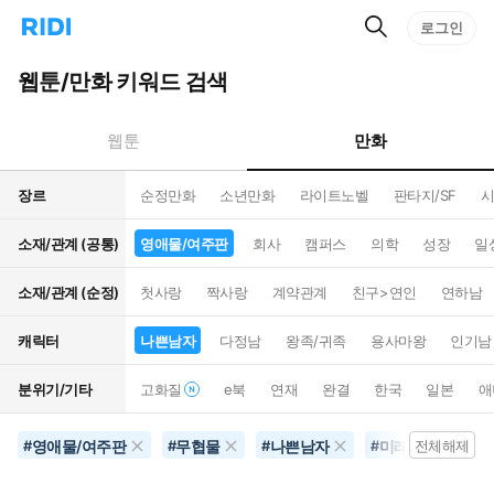
검
리
로그인
인
색
디
스
홈
턴
웹툰/만화 키워드 검색
으
트
로
검
이
색
만화
웹툰
동
장르
순정만화
소년만화
라이트노벨
판타지/SF
시
소재/관계 (공통)
영애물/여주판
회사
캠퍼스
의학
성장
일
소재/관계 (순정)
첫사랑
짝사랑
계약관계
친구>연인
연하남
캐릭터
나쁜남자
다정남
왕족/귀족
용사마왕
인기남
분위기/기타
고화질
e북
연재
완결
한국
일본
애
영애물/여주판
무협물
나쁜남자
미래배경
#
#
#
#
전체해제
#