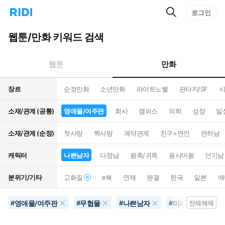
검
리
로그인
인
색
디
스
홈
턴
웹툰/만화 키워드 검색
으
트
로
검
이
색
만화
웹툰
동
장르
순정만화
소년만화
라이트노벨
판타지/SF
시
소재/관계 (공통)
영애물/여주판
회사
캠퍼스
의학
성장
일
소재/관계 (순정)
첫사랑
짝사랑
계약관계
친구>연인
연하남
캐릭터
나쁜남자
다정남
왕족/귀족
용사마왕
인기남
분위기/기타
고화질
e북
연재
완결
한국
일본
애
영애물/여주판
무협물
나쁜남자
미래배경
#
#
#
#
전체해제
#