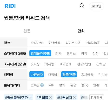
검
리
로그인
인
색
디
스
홈
턴
웹툰/만화 키워드 검색
으
트
로
검
이
색
만화
웹툰
동
장르
순정만화
소년만화
라이트노벨
판타지/SF
시
소재/관계 (공통)
영애물/여주판
회사
캠퍼스
의학
성장
일
소재/관계 (순정)
첫사랑
짝사랑
계약관계
친구>연인
연하남
캐릭터
나쁜남자
다정남
왕족/귀족
용사마왕
인기남
분위기/기타
고화질
e북
연재
완결
한국
일본
애
영애물/여주판
무협물
나쁜남자
미래배경
#
#
#
#
전체해제
#