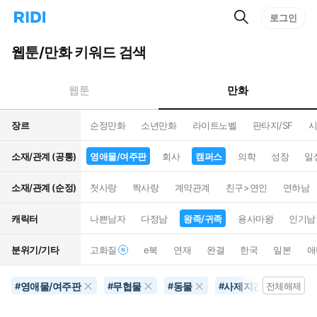
검
리
로그인
인
색
디
스
홈
턴
웹툰/만화 키워드 검색
으
트
로
검
이
색
만화
웹툰
동
장르
순정만화
소년만화
라이트노벨
판타지/SF
시
소재/관계 (공통)
영애물/여주판
회사
캠퍼스
의학
성장
일
소재/관계 (순정)
첫사랑
짝사랑
계약관계
친구>연인
연하남
캐릭터
나쁜남자
다정남
왕족/귀족
용사마왕
인기남
분위기/기타
고화질
e북
연재
완결
한국
일본
애
영애물/여주판
무협물
동물
사제지간
왕족
#
#
#
#
전체해제
#