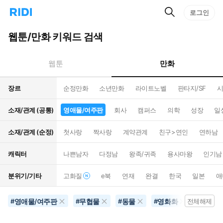
검
리
로그인
인
색
디
스
홈
턴
웹툰/만화 키워드 검색
으
트
로
검
이
색
만화
웹툰
동
장르
순정만화
소년만화
라이트노벨
판타지/SF
시
소재/관계 (공통)
영애물/여주판
회사
캠퍼스
의학
성장
일
소재/관계 (순정)
첫사랑
짝사랑
계약관계
친구>연인
연하남
캐릭터
나쁜남자
다정남
왕족/귀족
용사마왕
인기남
분위기/기타
고화질
e북
연재
완결
한국
일본
애
영애물/여주판
무협물
동물
영화화
달달함
#
#
#
#
전체해제
#