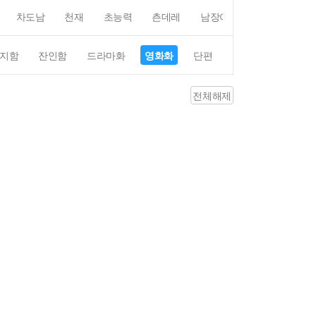
차도남
천재
초능력
츤데레
남장여자
여장남자
지함
잔인함
드라마화
영화화
단편
4컷만화
평점4
전체해제