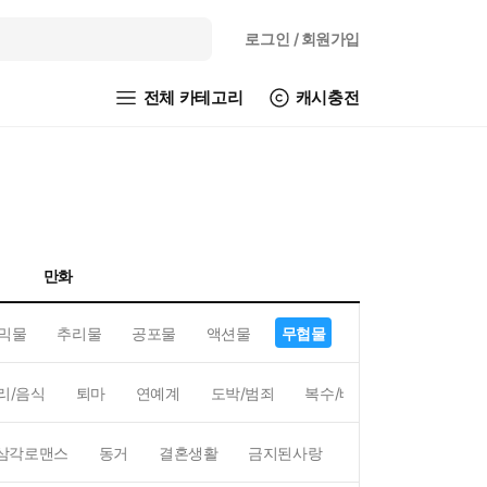
로그인
/ 회원가입
전체 카테고리
캐시충전
만화
믹물
추리물
공포물
액션물
무협물
GL/백합
리/음식
퇴마
연예계
도박/범죄
복수/배신
현대배경
삼각로맨스
동거
결혼생활
금지된사랑
하렘
역하렘