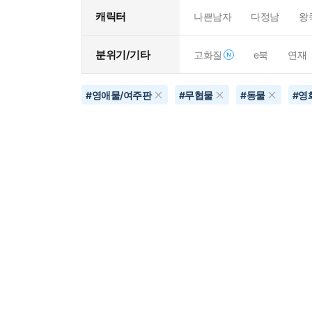
캐릭터
나쁜남자
다정남
왕
분위기/기타
고화질
e북
연재
#
영애물/여주판
#
무협물
#
동물
#
영