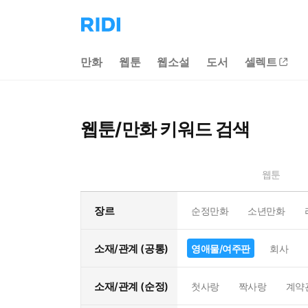
리
디
홈
만화
웹툰
웹소설
도서
셀렉트
으
로
이
동
웹툰/만화 키워드 검색
웹툰
장르
순정만화
소년만화
소재/관계 (공통)
영애물/여주판
회사
소재/관계 (순정)
첫사랑
짝사랑
계약