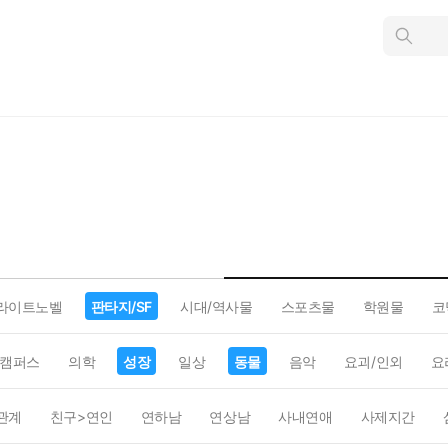
인
스
턴
트
검
색
라이트노벨
판타지/SF
시대/역사물
스포츠물
학원물
코
캠퍼스
의학
성장
일상
동물
음악
요괴/인외
요
관계
친구>연인
연하남
연상남
사내연애
사제지간