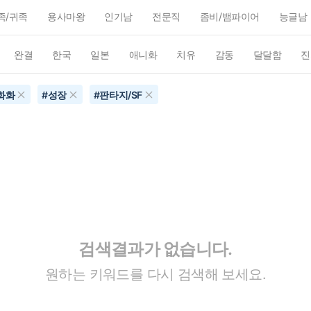
족/귀족
용사마왕
인기남
전문직
좀비/뱀파이어
능글남
완결
한국
일본
애니화
치유
감동
달달함
진
화화
#
성장
#
판타지/SF
검색결과가 없습니다.
원하는 키워드를 다시 검색해 보세요.