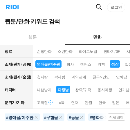
검
리
로그인
인
색
디
스
홈
턴
웹툰/만화 키워드 검색
으
트
로
검
이
색
만화
웹툰
동
장르
순정만화
소년만화
라이트노벨
판타지/SF
시
소재/관계 (공통)
영애물/여주판
회사
캠퍼스
의학
성장
일
소재/관계 (순정)
첫사랑
짝사랑
계약관계
친구>연인
연하남
캐릭터
나쁜남자
다정남
왕족/귀족
용사마왕
인기남
분위기/기타
고화질
e북
연재
완결
한국
일본
애
영애물/여주판
무협물
동물
영화화
성장
#
#
#
#
전체해제
#