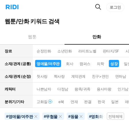
검
리
로그인
인
색
디
스
홈
턴
웹툰/만화 키워드 검색
으
트
로
검
이
색
만화
웹툰
동
장르
순정만화
소년만화
라이트노벨
판타지/SF
시
소재/관계 (공통)
영애물/여주판
회사
캠퍼스
의학
성장
일
소재/관계 (순정)
첫사랑
짝사랑
계약관계
친구>연인
연하남
캐릭터
나쁜남자
다정남
왕족/귀족
용사마왕
인기남
분위기/기타
고화질
e북
연재
완결
한국
일본
애
영애물/여주판
무협물
동물
영화화
성장
#
#
#
#
전체해제
#