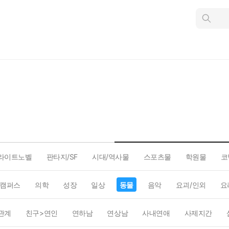
인
스
턴
트
검
색
라이트노벨
판타지/SF
시대/역사물
스포츠물
학원물
코
캠퍼스
의학
성장
일상
동물
음악
요괴/인외
요
관계
친구>연인
연하남
연상남
사내연애
사제지간