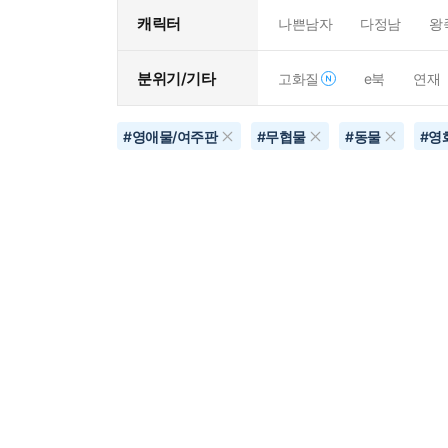
캐릭터
나쁜남자
다정남
왕
분위기/기타
고화질
e북
연재
#
영애물/여주판
#
무협물
#
동물
#
영