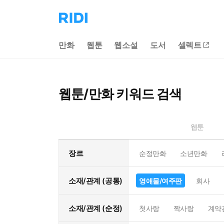
리
디
홈
만화
웹툰
웹소설
도서
셀렉트
으
로
이
동
웹툰/만화 키워드 검색
웹툰
장르
순정만화
소년만화
소재/관계 (공통)
영애물/여주판
회사
소재/관계 (순정)
첫사랑
짝사랑
계약