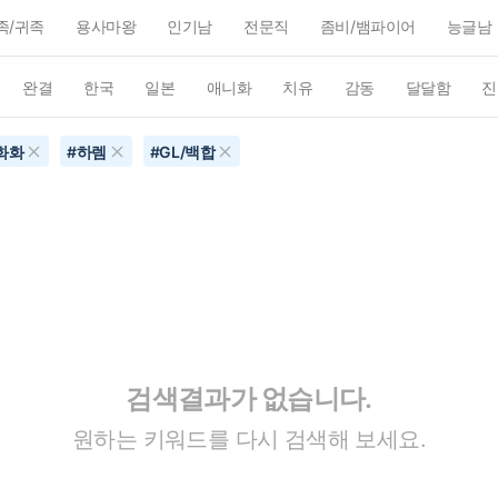
족/귀족
용사마왕
인기남
전문직
좀비/뱀파이어
능글남
완결
한국
일본
애니화
치유
감동
달달함
진
화화
#
하렘
#
GL/백합
검색결과가 없습니다.
원하는 키워드를 다시 검색해 보세요.