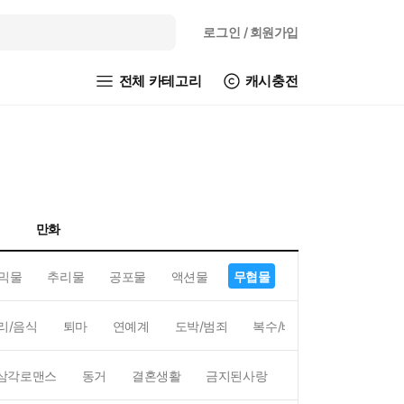
로그인
/ 회원가입
전체 카테고리
캐시충전
만화
믹물
추리물
공포물
액션물
무협물
GL/백합
리/음식
퇴마
연예계
도박/범죄
복수/배신
현대배경
삼각로맨스
동거
결혼생활
금지된사랑
하렘
역하렘