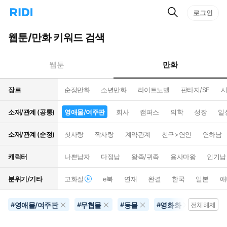
검
리
로그인
인
색
디
스
홈
턴
웹툰/만화 키워드 검색
으
트
로
검
이
색
만화
웹툰
동
장르
순정만화
소년만화
라이트노벨
판타지/SF
시
소재/관계 (공통)
영애물/여주판
회사
캠퍼스
의학
성장
일
소재/관계 (순정)
첫사랑
짝사랑
계약관계
친구>연인
연하남
캐릭터
나쁜남자
다정남
왕족/귀족
용사마왕
인기남
분위기/기타
고화질
e북
연재
완결
한국
일본
애
영애물/여주판
무협물
동물
영화화
능글남
#
#
#
#
전체해제
#