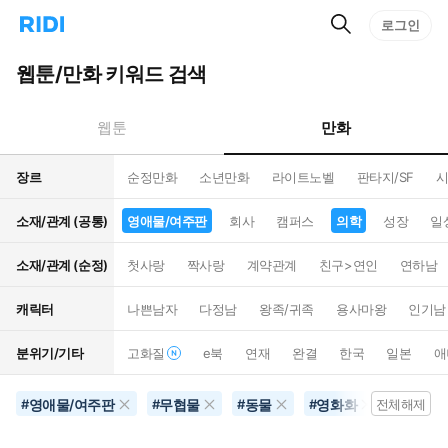
검
리
로그인
인
색
디
스
홈
턴
웹툰/만화 키워드 검색
으
트
로
검
이
색
만화
웹툰
동
장르
순정만화
소년만화
라이트노벨
판타지/SF
시
소재/관계 (공통)
영애물/여주판
회사
캠퍼스
의학
성장
일
소재/관계 (순정)
첫사랑
짝사랑
계약관계
친구>연인
연하남
캐릭터
나쁜남자
다정남
왕족/귀족
용사마왕
인기남
분위기/기타
고화질
e북
연재
완결
한국
일본
애
영애물/여주판
무협물
동물
영화화
의학
#
#
#
#
전체해제
#