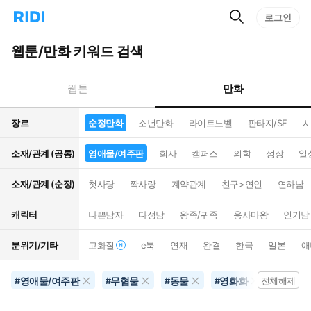
검
리
로그인
인
색
디
스
홈
턴
웹툰/만화 키워드 검색
으
트
로
검
이
색
만화
웹툰
동
장르
순정만화
소년만화
라이트노벨
판타지/SF
시
소재/관계 (공통)
영애물/여주판
회사
캠퍼스
의학
성장
일
소재/관계 (순정)
첫사랑
짝사랑
계약관계
친구>연인
연하남
캐릭터
나쁜남자
다정남
왕족/귀족
용사마왕
인기남
분위기/기타
고화질
e북
연재
완결
한국
일본
애
영애물/여주판
무협물
동물
영화화
10권이
#
#
#
#
전체해제
#