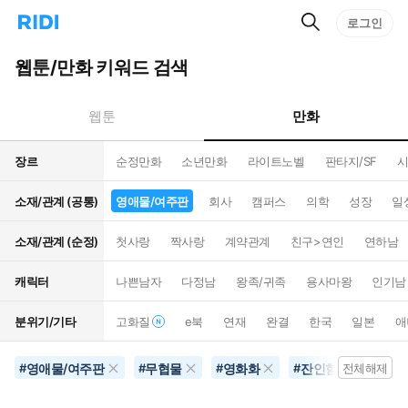
검
리
로그인
인
색
디
스
홈
턴
웹툰/만화 키워드 검색
으
트
로
검
이
색
만화
웹툰
동
장르
순정만화
소년만화
라이트노벨
판타지/SF
시
소재/관계 (공통)
영애물/여주판
회사
캠퍼스
의학
성장
일
소재/관계 (순정)
첫사랑
짝사랑
계약관계
친구>연인
연하남
캐릭터
나쁜남자
다정남
왕족/귀족
용사마왕
인기남
분위기/기타
고화질
e북
연재
완결
한국
일본
애
영애물/여주판
무협물
영화화
잔인함
#
#
#
#
전체해제