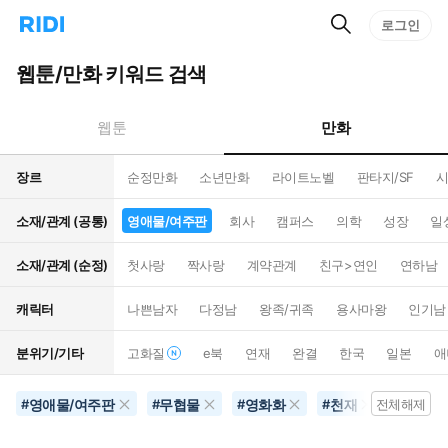
검
리
로그인
인
색
디
스
홈
턴
웹툰/만화 키워드 검색
으
트
로
검
이
색
만화
웹툰
동
장르
순정만화
소년만화
라이트노벨
판타지/SF
시
소재/관계 (공통)
영애물/여주판
회사
캠퍼스
의학
성장
일
소재/관계 (순정)
첫사랑
짝사랑
계약관계
친구>연인
연하남
캐릭터
나쁜남자
다정남
왕족/귀족
용사마왕
인기남
분위기/기타
고화질
e북
연재
완결
한국
일본
애
영애물/여주판
무협물
영화화
천재
역하렘
#
#
#
#
전체해제
#