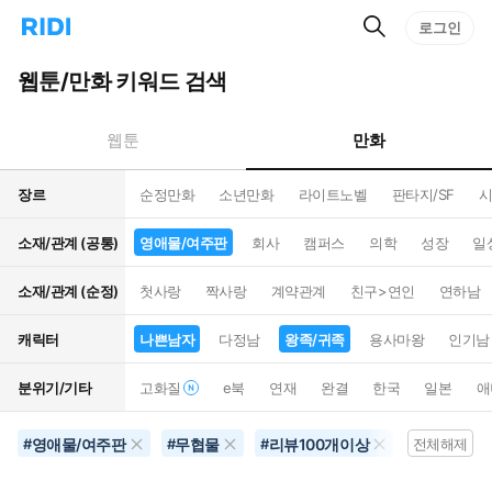
검
리
로그인
인
색
디
스
홈
턴
웹툰/만화 키워드 검색
으
트
로
검
이
색
만화
웹툰
동
장르
순정만화
소년만화
라이트노벨
판타지/SF
시
소재/관계 (공통)
영애물/여주판
회사
캠퍼스
의학
성장
일
소재/관계 (순정)
첫사랑
짝사랑
계약관계
친구>연인
연하남
캐릭터
나쁜남자
다정남
왕족/귀족
용사마왕
인기남
분위기/기타
고화질
e북
연재
완결
한국
일본
애
영애물/여주판
무협물
리뷰100개이상
동물
#
#
#
#
전체해제