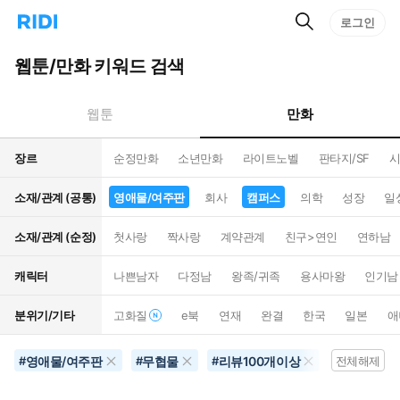
검
리
로그인
인
색
디
스
홈
턴
웹툰/만화 키워드 검색
으
트
로
검
이
색
만화
웹툰
동
장르
순정만화
소년만화
라이트노벨
판타지/SF
시
소재/관계 (공통)
영애물/여주판
회사
캠퍼스
의학
성장
일
소재/관계 (순정)
첫사랑
짝사랑
계약관계
친구>연인
연하남
캐릭터
나쁜남자
다정남
왕족/귀족
용사마왕
인기남
분위기/기타
고화질
e북
연재
완결
한국
일본
애
영애물/여주판
무협물
리뷰100개이상
동물
#
#
#
#
전체해제