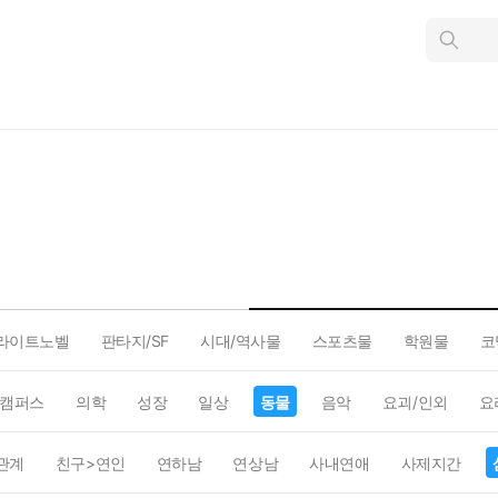
인
스
턴
트
검
색
라이트노벨
판타지/SF
시대/역사물
스포츠물
학원물
코
캠퍼스
의학
성장
일상
동물
음악
요괴/인외
요
관계
친구>연인
연하남
연상남
사내연애
사제지간