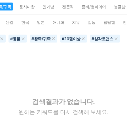
족/귀족
용사마왕
인기남
전문직
좀비/뱀파이어
능글남
완결
한국
일본
애니화
치유
감동
달달함
진
#
동물
#
왕족/귀족
#
20권이상
#
삼각로맨스
검색결과가 없습니다.
원하는 키워드를 다시 검색해 보세요.