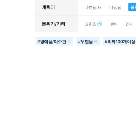
캐릭터
나쁜남자
다정남
왕
분위기/기타
고화질
e북
연재
#
영애물/여주판
#
무협물
#
리뷰100개이상