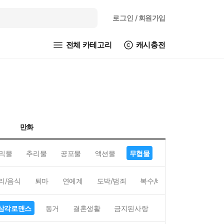
로그인
/ 회원가입
전체 카테고리
캐시충전
만화
믹물
추리물
공포물
액션물
무협물
GL/백합
리/음식
퇴마
연예계
도박/범죄
복수/배신
현대배경
삼각로맨스
동거
결혼생활
금지된사랑
하렘
역하렘