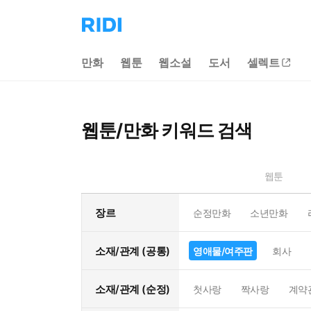
리
디
홈
만화
웹툰
웹소설
도서
셀렉트
으
로
이
동
웹툰/만화 키워드 검색
웹툰
장르
순정만화
소년만화
소재/관계 (공통)
영애물/여주판
회사
소재/관계 (순정)
첫사랑
짝사랑
계약