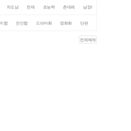
차도남
천재
초능력
츤데레
남장여자
여장남자
지함
잔인함
드라마화
영화화
단편
4컷만화
평점4
전체해제