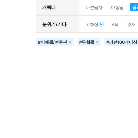
캐릭터
나쁜남자
다정남
왕
분위기/기타
고화질
e북
연재
#
영애물/여주판
#
무협물
#
리뷰100개이상