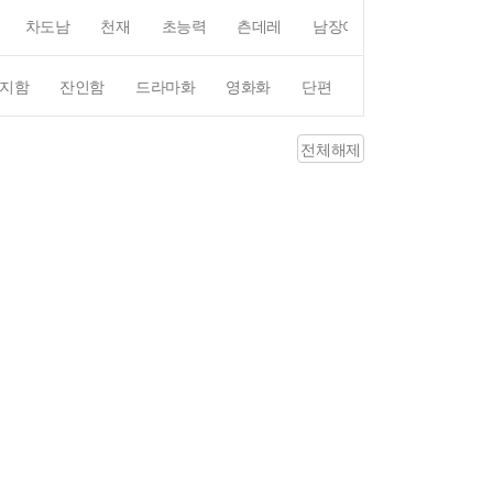
차도남
천재
초능력
츤데레
남장여자
여장남자
지함
잔인함
드라마화
영화화
단편
4컷만화
평점4
전체해제