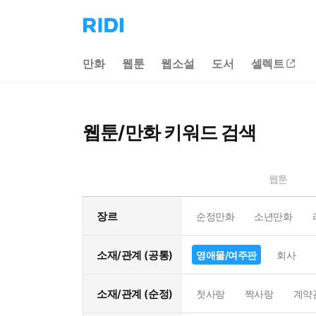
리
디
홈
만화
웹툰
웹소설
도서
셀렉트
으
로
이
동
웹툰/만화 키워드 검색
웹툰
장르
순정만화
소년만화
소재/관계 (공통)
영애물/여주판
회사
소재/관계 (순정)
첫사랑
짝사랑
계약