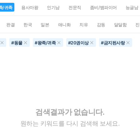
족/귀족
용사마왕
인기남
전문직
좀비/뱀파이어
능글남
완결
한국
일본
애니화
치유
감동
달달함
진
#
동물
#
왕족/귀족
#
20권이상
#
금지된사랑
검색결과가 없습니다.
원하는 키워드를 다시 검색해 보세요.