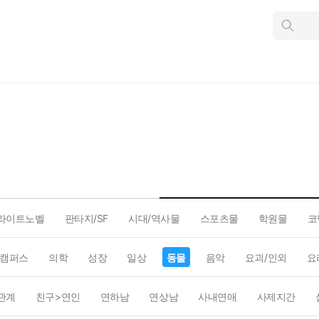
인
스
턴
트
검
색
라이트노벨
판타지/SF
시대/역사물
스포츠물
학원물
코
캠퍼스
의학
성장
일상
동물
음악
요괴/인외
요
관계
친구>연인
연하남
연상남
사내연애
사제지간