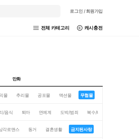
로그인
/ 회원가입
전체 카테고리
캐시충전
만화
믹물
추리물
공포물
액션물
무협물
GL/백합
리/음식
퇴마
연예계
도박/범죄
복수/배신
현대배경
삼각로맨스
동거
결혼생활
금지된사랑
하렘
역하렘