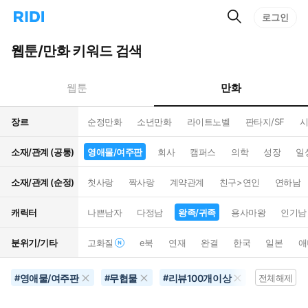
검
리
로그인
인
색
디
스
홈
턴
웹툰/만화 키워드 검색
으
트
로
검
이
색
만화
웹툰
동
장르
순정만화
소년만화
라이트노벨
판타지/SF
시
소재/관계 (공통)
영애물/여주판
회사
캠퍼스
의학
성장
일
소재/관계 (순정)
첫사랑
짝사랑
계약관계
친구>연인
연하남
캐릭터
나쁜남자
다정남
왕족/귀족
용사마왕
인기남
분위기/기타
고화질
e북
연재
완결
한국
일본
애
영애물/여주판
무협물
리뷰100개이상
동물
#
#
#
#
전체해제