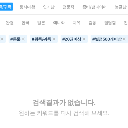
족/귀족
용사마왕
인기남
전문직
좀비/뱀파이어
능글남
완결
한국
일본
애니화
치유
감동
달달함
진
#
동물
#
왕족/귀족
#
20권이상
#
별점500개이상
검색결과가 없습니다.
원하는 키워드를 다시 검색해 보세요.