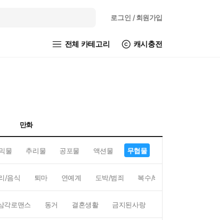
로그인
/ 회원가입
전체 카테고리
캐시충전
만화
믹물
추리물
공포물
액션물
무협물
GL/백합
리/음식
퇴마
연예계
도박/범죄
복수/배신
현대배경
삼각로맨스
동거
결혼생활
금지된사랑
하렘
역하렘