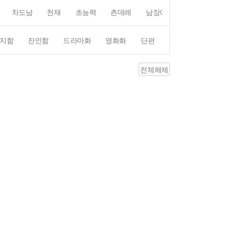
차도남
천재
초능력
츤데레
남장여자
여장남자
지함
잔인함
드라마화
영화화
단편
4컷만화
평점4
전체해제