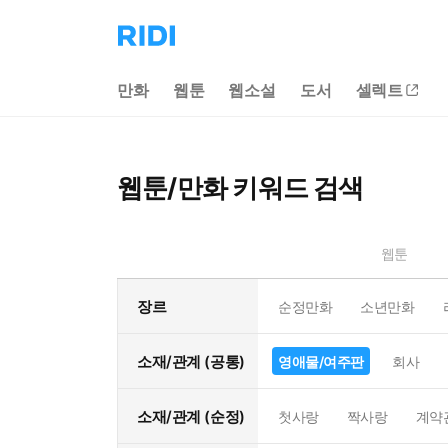
리
디
홈
만화
웹툰
웹소설
도서
셀렉트
으
로
이
동
웹툰/만화 키워드 검색
웹툰
장르
순정만화
소년만화
소재/관계 (공통)
영애물/여주판
회사
소재/관계 (순정)
첫사랑
짝사랑
계약