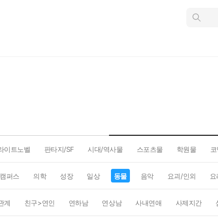
인
스
턴
트
검
색
라이트노벨
판타지/SF
시대/역사물
스포츠물
학원물
코
캠퍼스
의학
성장
일상
동물
음악
요괴/인외
요
관계
친구>연인
연하남
연상남
사내연애
사제지간