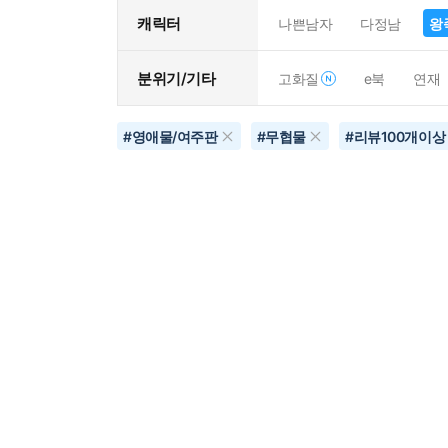
캐릭터
나쁜남자
다정남
왕
분위기/기타
고화질
e북
연재
#
영애물/여주판
#
무협물
#
리뷰100개이상