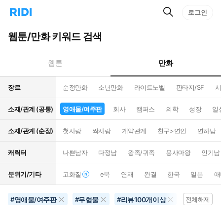
검
리
로그인
인
색
디
스
홈
턴
웹툰/만화 키워드 검색
으
트
로
검
이
색
만화
웹툰
동
장르
순정만화
소년만화
라이트노벨
판타지/SF
시
소재/관계 (공통)
영애물/여주판
회사
캠퍼스
의학
성장
일
소재/관계 (순정)
첫사랑
짝사랑
계약관계
친구>연인
연하남
캐릭터
나쁜남자
다정남
왕족/귀족
용사마왕
인기남
분위기/기타
고화질
e북
연재
완결
한국
일본
애
영애물/여주판
무협물
리뷰100개이상
동물
#
#
#
#
전체해제