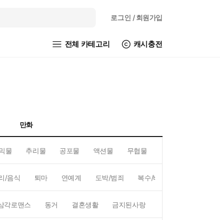
로그인
/ 회원가입
전체 카테고리
캐시충전
만화
믹물
추리물
공포물
액션물
무협물
GL/백합
리/음식
퇴마
연예계
도박/범죄
복수/배신
현대배경
삼각로맨스
동거
결혼생활
금지된사랑
하렘
역하렘