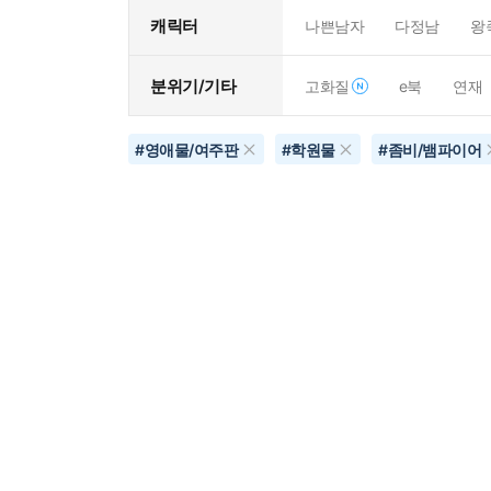
캐릭터
나쁜남자
다정남
왕
분위기/기타
고화질
e북
연재
#
영애물/여주판
#
학원물
#
좀비/뱀파이어