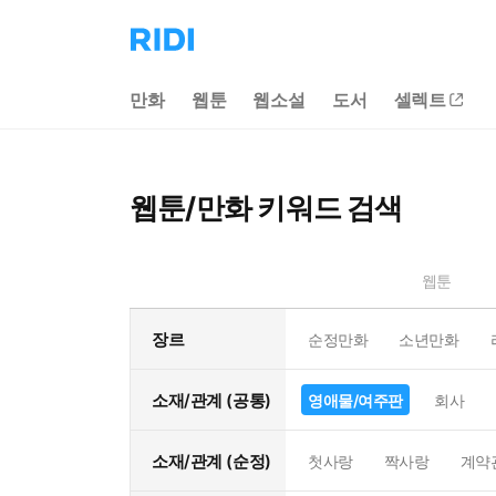
리
디
홈
만화
웹툰
웹소설
도서
셀렉트
으
로
이
동
웹툰/만화 키워드 검색
웹툰
장르
순정만화
소년만화
소재/관계 (공통)
영애물/여주판
회사
소재/관계 (순정)
첫사랑
짝사랑
계약