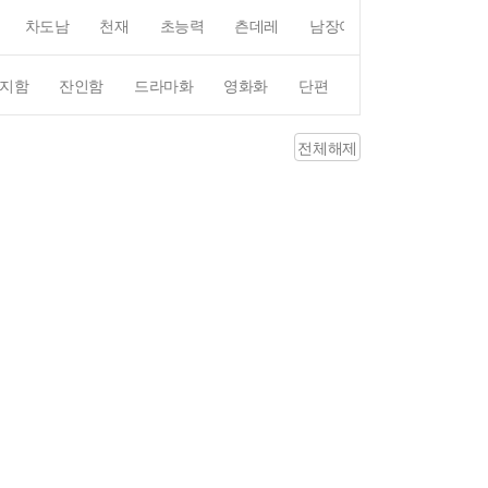
차도남
천재
초능력
츤데레
남장여자
여장남자
지함
잔인함
드라마화
영화화
단편
4컷만화
평점4
전체해제