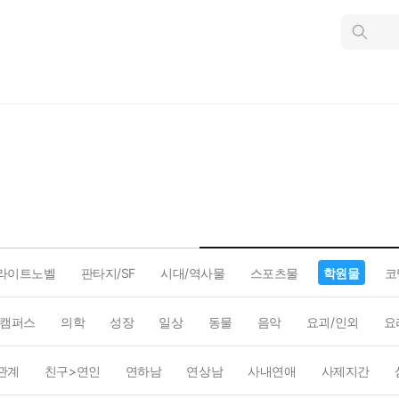
인
스
턴
트
검
색
라이트노벨
판타지/SF
시대/역사물
스포츠물
학원물
코
캠퍼스
의학
성장
일상
동물
음악
요괴/인외
요
관계
친구>연인
연하남
연상남
사내연애
사제지간