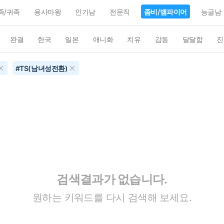
족/귀족
용사마왕
인기남
전문직
좀비/뱀파이어
능글남
완결
한국
일본
애니화
치유
감동
달달함
진
#
TS(남녀성전환)
검색결과가 없습니다.
원하는 키워드를 다시 검색해 보세요.