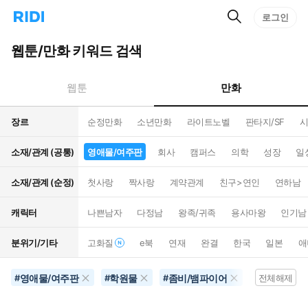
검
리
로그인
인
색
디
스
홈
턴
웹툰/만화 키워드 검색
으
트
로
검
이
색
만화
웹툰
동
장르
순정만화
소년만화
라이트노벨
판타지/SF
시
소재/관계 (공통)
영애물/여주판
회사
캠퍼스
의학
성장
일
소재/관계 (순정)
첫사랑
짝사랑
계약관계
친구>연인
연하남
캐릭터
나쁜남자
다정남
왕족/귀족
용사마왕
인기남
분위기/기타
고화질
e북
연재
완결
한국
일본
애
영애물/여주판
학원물
좀비/뱀파이어
별점100개
#
#
#
#
전체해제