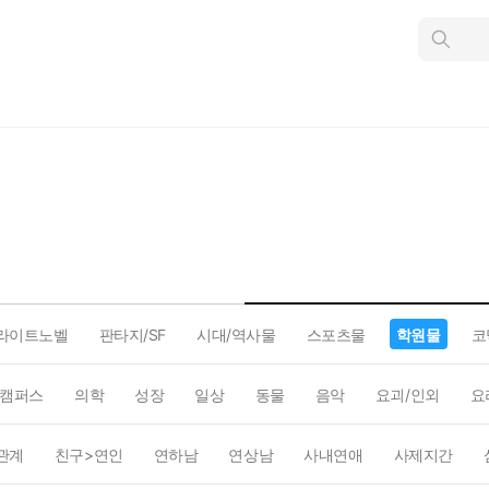
인
스
턴
트
검
색
라이트노벨
판타지/SF
시대/역사물
스포츠물
학원물
코
캠퍼스
의학
성장
일상
동물
음악
요괴/인외
요
관계
친구>연인
연하남
연상남
사내연애
사제지간