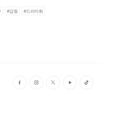
유
#
감동
#
드라마화
페
인
트
유
틱
이
스
위
튜
톡
스
타
터
브
북
그
램