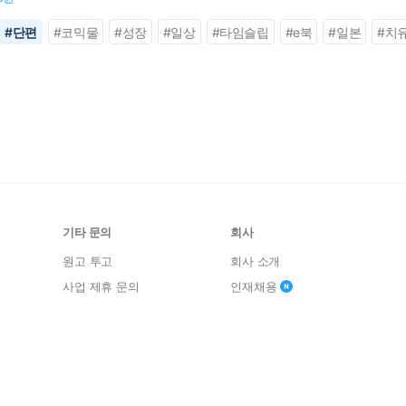
#
단편
#
코믹물
#
성장
#
일상
#
타임슬립
#
e북
#
일본
#
치
기타 문의
회사
원고 투고
회사 소개
사업 제휴 문의
인재채용