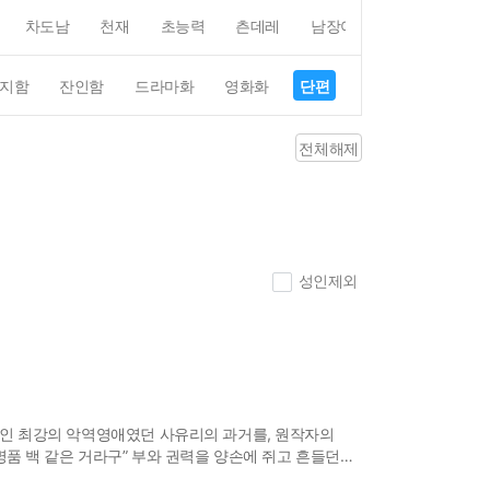
차도남
천재
초능력
츤데레
남장여자
여장남자
지함
잔인함
드라마화
영화화
단편
4컷만화
평점4
전체해제
성인제외
안하무인 최강의 악역영애였던 사유리의 과거를, 원작자의
 명품 백 같은 거라구” 부와 권력을 양손에 쥐고 흔들던
것이라는 사실도