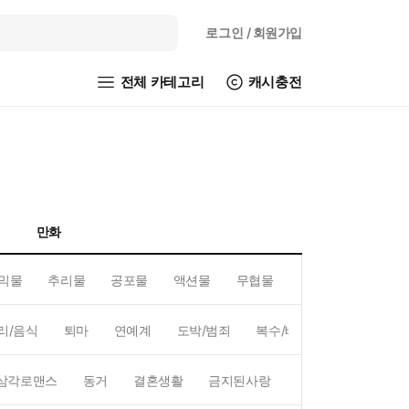
로그인
/ 회원가입
전체 카테고리
캐시충전
만화
믹물
추리물
공포물
액션물
무협물
GL/백합
리/음식
퇴마
연예계
도박/범죄
복수/배신
현대배경
삼각로맨스
동거
결혼생활
금지된사랑
하렘
역하렘