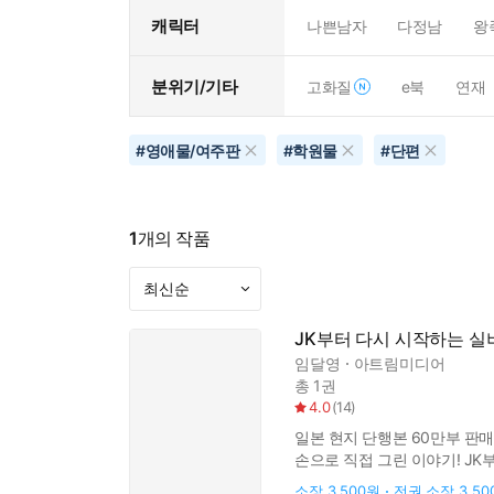
캐릭터
나쁜남자
다정남
왕
분위기/기타
고화질
e북
연재
#
영애물/여주판
#
학원물
#
단편
1
개의 작품
JK부터 다시 시작하는 실버
임달영
아트림미디어
총 1권
4.0
(
14
)
일본 현지 단행본 60만부 판매
손으로 직접 그린 이야기! JK
교만한 셀럽, 니노미야 사유리
소장
3,500원
전권 소장
3,5