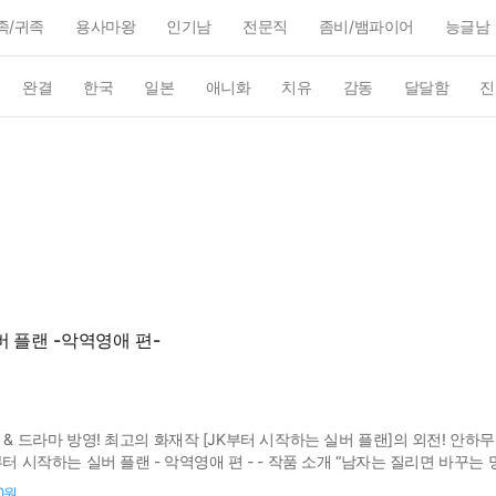
족/귀족
용사마왕
인기남
전문직
좀비/뱀파이어
능글남
완결
한국
일본
애니화
치유
감동
달달함
진
 플랜 -악역영애 편-
 & 드라마 방영! 최고의 화재작 [JK부터 시작하는 실버 플랜]의 외전! 
부터 시작하는 실버 플랜 - 악역영애 편 - - 작품 소개 “남자는 질리면 바꾸는
는 원하는 대로 청춘을 만끽하고 있었다. 수십년 후, 파멸의 길을 걷게 될 
00원