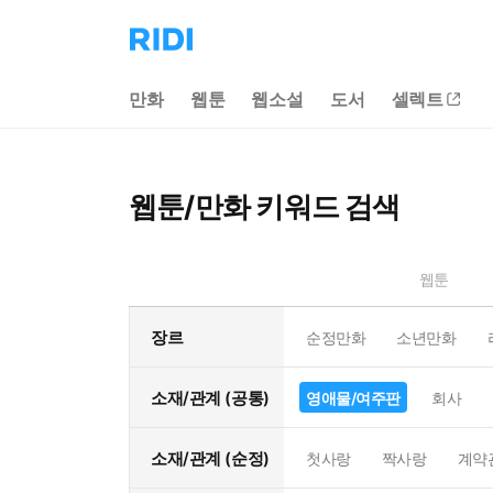
리
디
홈
만화
웹툰
웹소설
도서
셀렉트
으
로
이
동
웹툰/만화 키워드 검색
웹툰
장르
순정만화
소년만화
소재/관계 (공통)
영애물/여주판
회사
소재/관계 (순정)
첫사랑
짝사랑
계약