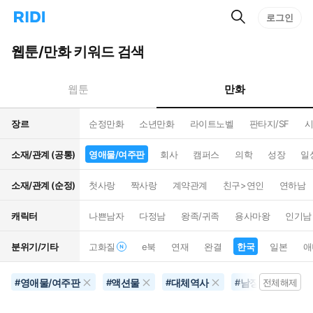
검
리
로그인
인
색
디
스
홈
턴
웹툰/만화 키워드 검색
으
트
로
검
이
색
만화
웹툰
동
장르
순정만화
소년만화
라이트노벨
판타지/SF
시
소재/관계 (공통)
영애물/여주판
회사
캠퍼스
의학
성장
일
소재/관계 (순정)
첫사랑
짝사랑
계약관계
친구>연인
연하남
캐릭터
나쁜남자
다정남
왕족/귀족
용사마왕
인기남
분위기/기타
고화질
e북
연재
완결
한국
일본
애
영애물/여주판
액션물
대체역사
남장여자
#
#
#
#
전체해제
#