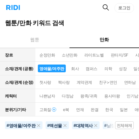
검
리
로그인
인
색
디
스
홈
턴
웹툰/만화 키워드 검색
으
트
로
검
이
색
만화
웹툰
동
장르
순정만화
소년만화
라이트노벨
판타지/SF
시
소재/관계 (공통)
영애물/여주판
회사
캠퍼스
의학
성장
일
소재/관계 (순정)
첫사랑
짝사랑
계약관계
친구>연인
연하남
캐릭터
나쁜남자
다정남
왕족/귀족
용사마왕
인기남
분위기/기타
고화질
e북
연재
완결
한국
일본
애
영애물/여주판
액션물
대체역사
남장여자
#
#
#
#
전체해제
#