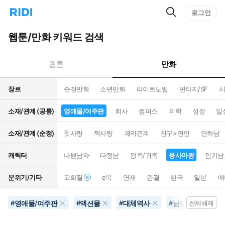
검
리
로그인
인
색
디
스
홈
턴
웹툰/만화 키워드 검색
으
트
로
검
이
색
만화
웹툰
동
장르
순정만화
소년만화
라이트노벨
판타지/SF
시
소재/관계 (공통)
영애물/여주판
회사
캠퍼스
의학
성장
일
소재/관계 (순정)
첫사랑
짝사랑
계약관계
친구>연인
연하남
캐릭터
나쁜남자
다정남
왕족/귀족
용사마왕
인기남
분위기/기타
고화질
e북
연재
완결
한국
일본
애
영애물/여주판
액션물
대체역사
남장여자
#
#
#
#
전체해제
#