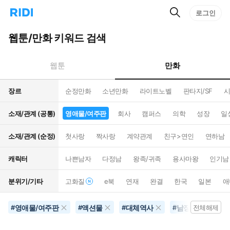
검
리
로그인
인
색
디
스
홈
턴
웹툰/만화 키워드 검색
으
트
로
검
이
색
만화
웹툰
동
장르
순정만화
소년만화
라이트노벨
판타지/SF
시
소재/관계 (공통)
영애물/여주판
회사
캠퍼스
의학
성장
일
소재/관계 (순정)
첫사랑
짝사랑
계약관계
친구>연인
연하남
캐릭터
나쁜남자
다정남
왕족/귀족
용사마왕
인기남
분위기/기타
고화질
e북
연재
완결
한국
일본
애
영애물/여주판
액션물
대체역사
남장여자
#
#
#
#
전체해제
#