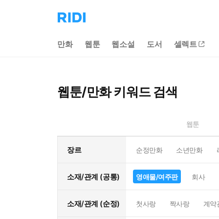
리
디
홈
만화
웹툰
웹소설
도서
셀렉트
으
로
이
동
웹툰/만화 키워드 검색
웹툰
장르
순정만화
소년만화
소재/관계 (공통)
영애물/여주판
회사
소재/관계 (순정)
첫사랑
짝사랑
계약