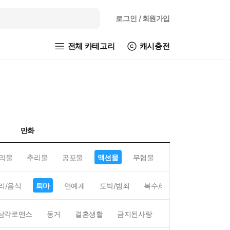
로그인
/ 회원가입
전체 카테고리
캐시충전
만화
믹물
추리물
공포물
액션물
무협물
GL/백합
리/음식
퇴마
연예계
도박/범죄
복수/배신
현대배경
삼각로맨스
동거
결혼생활
금지된사랑
하렘
역하렘