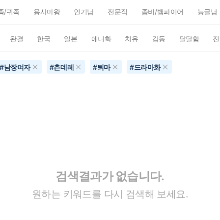
족/귀족
용사마왕
인기남
전문직
좀비/뱀파이어
능글남
완결
한국
일본
애니화
치유
감동
달달함
진
#
남장여자
#
츤데레
#
퇴마
#
드라마화
검색결과가 없습니다.
원하는 키워드를 다시 검색해 보세요.