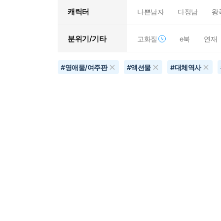
캐릭터
나쁜남자
다정남
왕
분위기/기타
고화질
e북
연재
#
영애물/여주판
#
액션물
#
대체역사