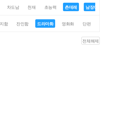
차도남
천재
초능력
츤데레
남장여자
여장남자
지함
잔인함
드라마화
영화화
단편
4컷만화
평점4
전체해제