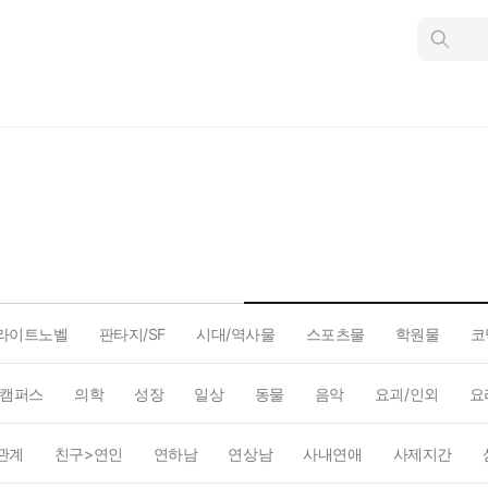
인
스
턴
트
검
색
라이트노벨
판타지/SF
시대/역사물
스포츠물
학원물
코
캠퍼스
의학
성장
일상
동물
음악
요괴/인외
요
관계
친구>연인
연하남
연상남
사내연애
사제지간