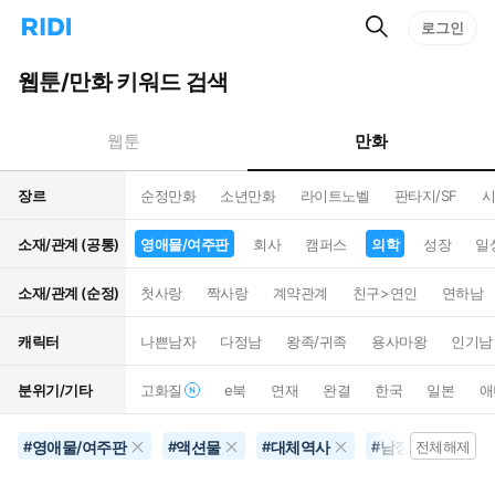
검
리
로그인
인
색
디
스
홈
턴
웹툰/만화 키워드 검색
으
트
로
검
이
색
만화
웹툰
동
장르
순정만화
소년만화
라이트노벨
판타지/SF
시
소재/관계 (공통)
영애물/여주판
회사
캠퍼스
의학
성장
일
소재/관계 (순정)
첫사랑
짝사랑
계약관계
친구>연인
연하남
캐릭터
나쁜남자
다정남
왕족/귀족
용사마왕
인기남
분위기/기타
고화질
e북
연재
완결
한국
일본
애
영애물/여주판
액션물
대체역사
남장여자
#
#
#
#
전체해제
#