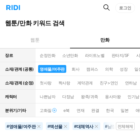
검
리
로그인
인
색
디
스
홈
턴
웹툰/만화 키워드 검색
으
트
로
검
이
색
만화
웹툰
동
장르
순정만화
소년만화
라이트노벨
판타지/SF
시
소재/관계 (공통)
영애물/여주판
회사
캠퍼스
의학
성장
일
소재/관계 (순정)
첫사랑
짝사랑
계약관계
친구>연인
연하남
캐릭터
나쁜남자
다정남
왕족/귀족
용사마왕
인기남
분위기/기타
고화질
e북
연재
완결
한국
일본
애
영애물/여주판
액션물
대체역사
남장여자
#
#
#
#
전체해제
#