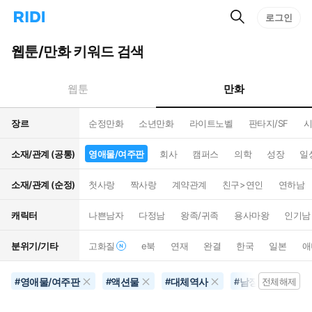
검
리
로그인
인
색
디
스
홈
턴
웹툰/만화 키워드 검색
으
트
로
검
이
색
만화
웹툰
동
장르
순정만화
소년만화
라이트노벨
판타지/SF
시
소재/관계 (공통)
영애물/여주판
회사
캠퍼스
의학
성장
일
소재/관계 (순정)
첫사랑
짝사랑
계약관계
친구>연인
연하남
캐릭터
나쁜남자
다정남
왕족/귀족
용사마왕
인기남
분위기/기타
고화질
e북
연재
완결
한국
일본
애
영애물/여주판
액션물
대체역사
남장여자
#
#
#
#
전체해제
#