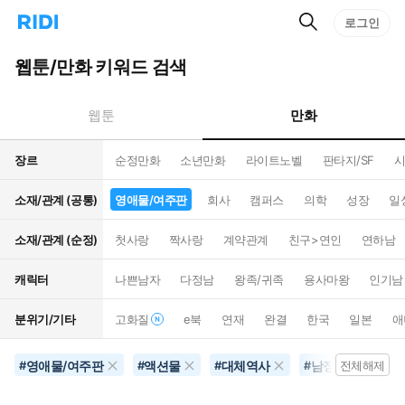
검
리
로그인
인
색
디
스
홈
턴
웹툰/만화 키워드 검색
으
트
로
검
이
색
만화
웹툰
동
장르
순정만화
소년만화
라이트노벨
판타지/SF
시
소재/관계 (공통)
영애물/여주판
회사
캠퍼스
의학
성장
일
소재/관계 (순정)
첫사랑
짝사랑
계약관계
친구>연인
연하남
캐릭터
나쁜남자
다정남
왕족/귀족
용사마왕
인기남
분위기/기타
고화질
e북
연재
완결
한국
일본
애
영애물/여주판
액션물
대체역사
남장여자
#
#
#
#
전체해제
#