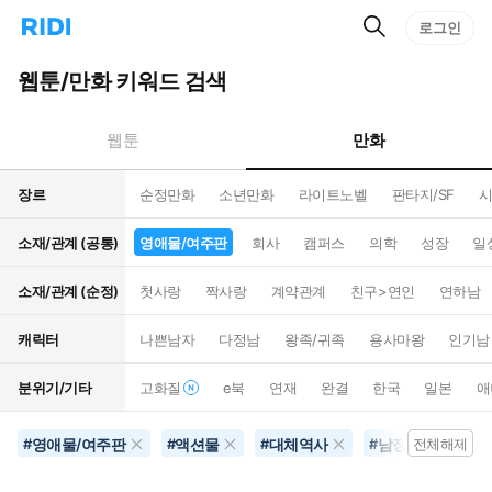
검
리
로그인
인
색
디
스
홈
턴
웹툰/만화 키워드 검색
으
트
로
검
이
색
만화
웹툰
동
장르
순정만화
소년만화
라이트노벨
판타지/SF
시
소재/관계 (공통)
영애물/여주판
회사
캠퍼스
의학
성장
일
소재/관계 (순정)
첫사랑
짝사랑
계약관계
친구>연인
연하남
캐릭터
나쁜남자
다정남
왕족/귀족
용사마왕
인기남
분위기/기타
고화질
e북
연재
완결
한국
일본
애
영애물/여주판
액션물
대체역사
남장여자
#
#
#
#
전체해제
#