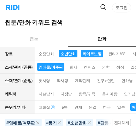
검
리
로그인
인
색
디
스
홈
턴
웹툰/만화 키워드 검색
으
트
로
검
이
색
만화
웹툰
동
장르
순정만화
소년만화
라이트노벨
판타지/SF
시
소재/관계 (공통)
영애물/여주판
회사
캠퍼스
의학
성장
일
소재/관계 (순정)
첫사랑
짝사랑
계약관계
친구>연인
연하남
캐릭터
나쁜남자
다정남
왕족/귀족
용사마왕
인기남
분위기/기타
고화질
e북
연재
완결
한국
일본
애
영애물/여주판
동거
소년만화
감동
라이트
#
#
#
#
전체해제
#