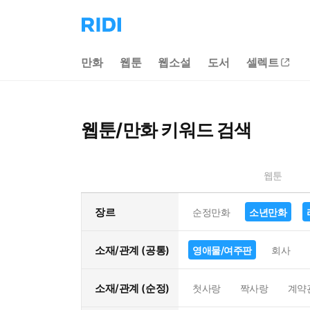
리
디
홈
만화
웹툰
웹소설
도서
셀렉트
으
로
이
동
웹툰/만화 키워드 검색
웹툰
장르
순정만화
소년만화
소재/관계 (공통)
영애물/여주판
회사
소재/관계 (순정)
첫사랑
짝사랑
계약