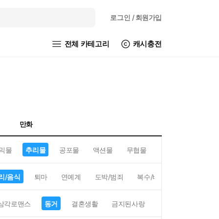
로그인
/ 회원가입
전체 카테고리
캐시충전
만화
믹물
추리물
공포물
액션물
무협물
GL/백합
리/음식
퇴마
연예계
도박/범죄
복수/배신
현대배경
삼각로맨스
동거
결혼생활
금지된사랑
하렘
역하렘