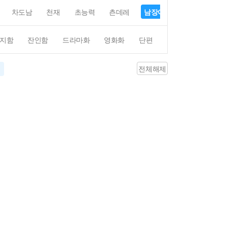
차도남
천재
초능력
츤데레
남장여자
여장남자
지함
잔인함
드라마화
영화화
단편
4컷만화
평점4
전체해제