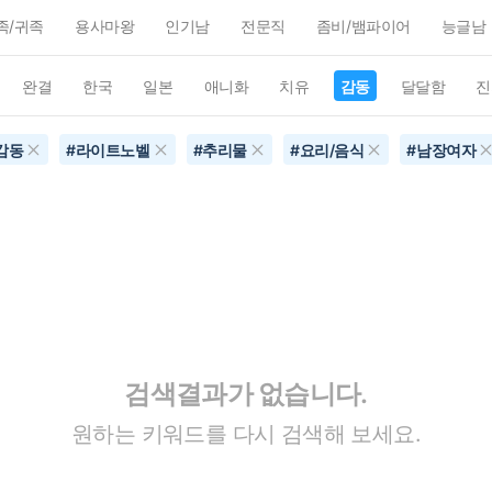
족/귀족
용사마왕
인기남
전문직
좀비/뱀파이어
능글남
완결
한국
일본
애니화
치유
감동
달달함
진
감동
#
라이트노벨
#
추리물
#
요리/음식
#
남장여자
검색결과가 없습니다.
원하는 키워드를 다시 검색해 보세요.