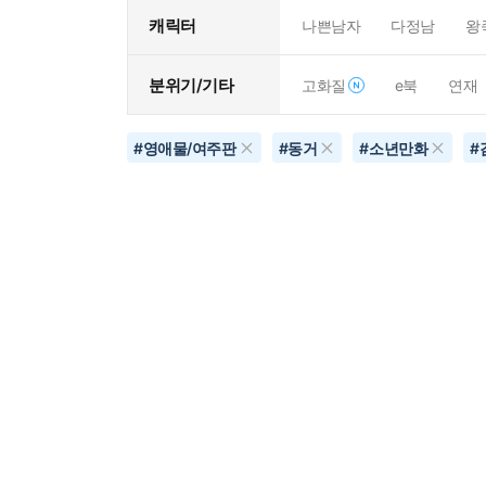
캐릭터
나쁜남자
다정남
왕
분위기/기타
고화질
e북
연재
#
영애물/여주판
#
동거
#
소년만화
#