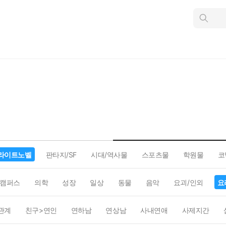
인
스
턴
트
검
색
라이트노벨
판타지/SF
시대/역사물
스포츠물
학원물
코
캠퍼스
의학
성장
일상
동물
음악
요괴/인외
요
관계
친구>연인
연하남
연상남
사내연애
사제지간